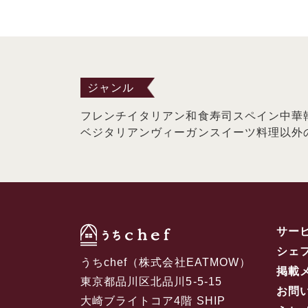
ジャンル
フレンチ
イタリアン
和食
寿司
スペイン
中華
ベジタリアン
ヴィーガン
スイーツ
料理以外
サー
シェ
うちchef（株式会社EATMOW）
掲載
東京都品川区北品川5-5-15
お問
大崎ブライトコア4階 SHIP