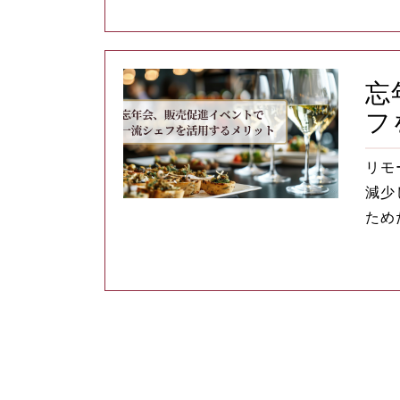
忘
フ
リモ
減少
ため