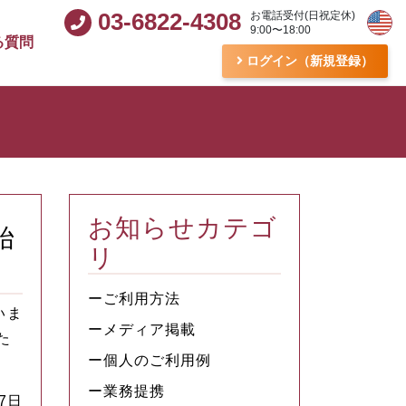
03-6822-4308
お電話受付(日祝定休)
9:00〜18:00
る質問
ログイン（新規登録）
お知らせカテゴ
始
リ
ーご利用方法
いま
ーメディア掲載
た
ー個人のご利用例
ー業務提携
27日