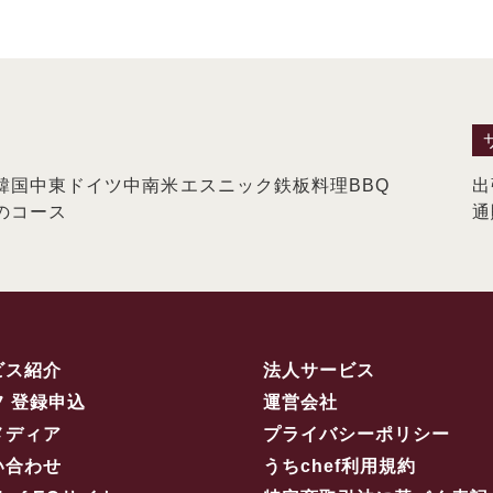
韓国
中東
ドイツ
中南米
エスニック
鉄板料理
BBQ
出
のコース
通
ビス紹介
法人サービス
フ 登録申込
運営会社
メディア
プライバシーポリシー
い合わせ
うちchef利用規約