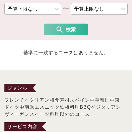
〜
検索
基準に一致するコースはありません。
ジャンル
フレンチ
イタリアン
和食
寿司
スペイン
中華
韓国
中東
ドイツ
中南米
エスニック
鉄板料理
BBQ
ベジタリアン
ヴィーガン
スイーツ
料理以外のコース
サービス内容