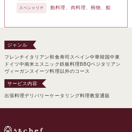
鮑料理、肉料理、椀物、鮨
スペシャリテ
ジャンル
フレンチ
イタリアン
和食
寿司
スペイン
中華
韓国
中東
ドイツ
中南米
エスニック
鉄板料理
BBQ
ベジタリアン
ヴィーガン
スイーツ
料理以外のコース
サービス内容
出張料理
デリバリー
ケータリング
料理教室
通販