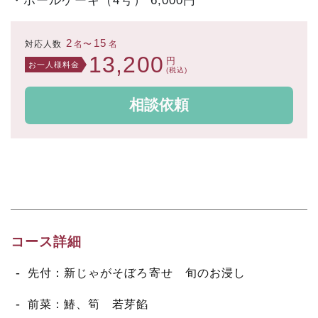
2
15
対応人数
名〜
名
13,200
円
お一人様料金
(税込)
相談依頼
コース詳細
先付：新じゃがそぼろ寄せ 旬のお浸し
前菜：鰆、筍 若芽餡