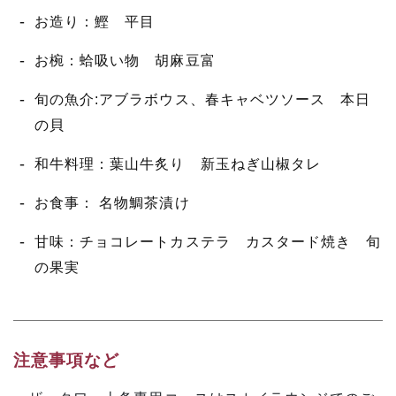
お造り：鰹 平目
お椀：蛤吸い物 胡麻豆富
旬の魚介:アブラボウス、春キャベツソース 本日
の貝
和牛料理：葉山牛炙り 新玉ねぎ山椒タレ
お食事： 名物鯛茶漬け
甘味：チョコレートカステラ カスタード焼き 旬
の果実
注意事項など