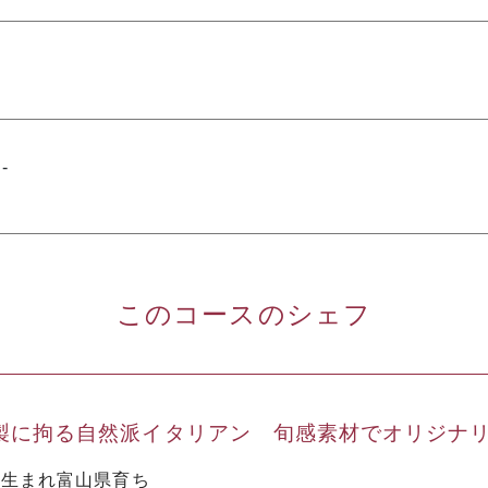
-
このコースのシェフ
製に拘る自然派イタリアン 旬感素材でオリジナ
県生まれ富山県育ち