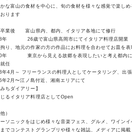
豊かな富山の食材を中心に、旬の食材を様々な感覚で楽しめ
ております
校卒業後 富山県内、都内、イタリア各地にて修行
008年 26歳で富山県高岡市にてイタリア料理店開業
も拘り、地元の作家の方の作品にお料理を合わせてお皿を表
020年 東京から見える故郷を表現したいと考え都内に
に就任
23年4月～ フリーランスの料理人としてケータリング、出
26年2月〜江ノ島付近、湘南エリアにて
かみちダイアリー】
じるイタリア料理店としてOpen
の他）
マーソニックをはじめ様々な音楽フェス、グルメ、ワインイ
れまでコンテストグランプリや様々な雑誌、メディアに掲載