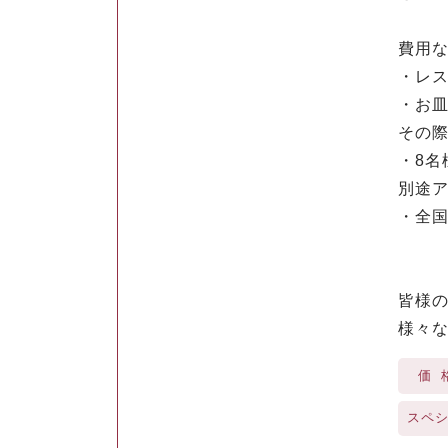
費用
・レ
・お
その
・8
別途
・全
皆様
様々
価
スペ