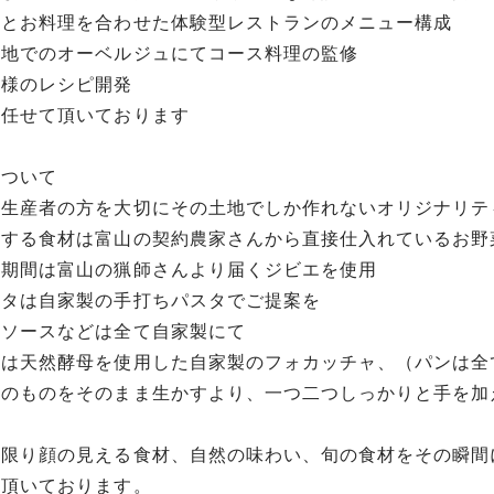
像とお料理を合わせた体験型レストランのメニュー構成
暑地でのオーベルジュにてコース料理の監修
業様のレシピ開発
を任せて頂いております
について
な生産者の方を大切にその土地でしか作れないオリジナリテ
用する食材は富山の契約農家さんから直接仕入れているお野
猟期間は富山の猟師さんより届くジビエを使用
スタは自家製の手打ちパスタでご提案を
種ソースなどは全て自家製にて
ンは天然酵母を使用した自家製のフォカッチャ、（パンは全
そのものをそのまま生かすより、一つ二つしっかりと手を加
て
る限り顔の見える食材、自然の味わい、旬の食材をその瞬間
て頂いております。