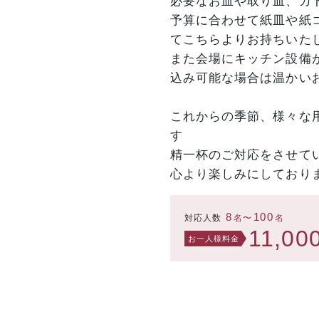
必要なお皿や取り皿、カ
予算に合わせて紙皿や紙
てこちらよりお持ちいた
また会場にキッチン設備
込み可能な場合は温かい
これからの季節、様々な
す
精一杯のご対応をさせて
心より楽しみにしており
8
100
対応人数
名〜
名
11,00
お一人様料金