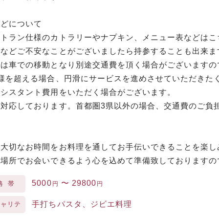
などについて
ストラン仕様のカトラリーやナプキン、メニュー表などはこ
皿などご不安なことがございましたら持参することも出来ま
際は車での移動となり別途交通費を頂く場合がございますの
名様を超える場合、円滑にサービスを進めさせていただきた
アシスタント費用をいただく場合がございます。
国対応しております。首都圏3県以外の場合、交通費のご負
の大切なお時間をお料理を通してお手伝いできることを楽し
な場所でお会いできるよう心を込めて準備致しておりますの
5000
〜
29800
格帯
円
円
手打ちパスタ、ジビエ料理
シャリテ