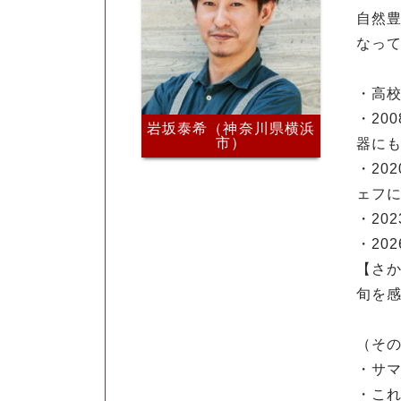
自然
なっ
・高
・2
岩坂泰希（神奈川県横浜
市）
器に
・2
ェフ
・20
・20
【さ
旬を感
（そ
・サ
・こ