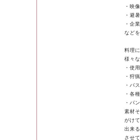
・映
・避
・企
など
料理
様々
・使
・狩
・パ
・各
・パ
素材
がけ
出来
させ