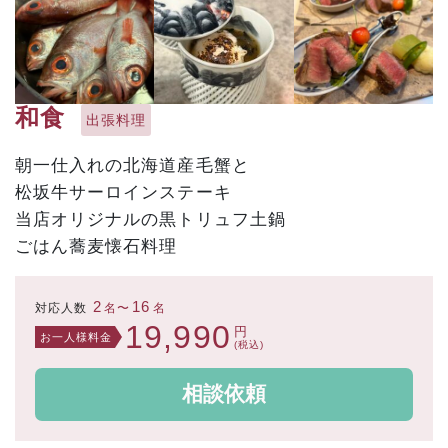
和食
出張料理
朝一仕入れの北海道産毛蟹と
松坂牛サーロインステーキ
当店オリジナルの黒トリュフ土鍋
ごはん蕎麦懐石料理
2
16
対応人数
名〜
名
19,990
円
お一人様料金
(税込)
相談依頼