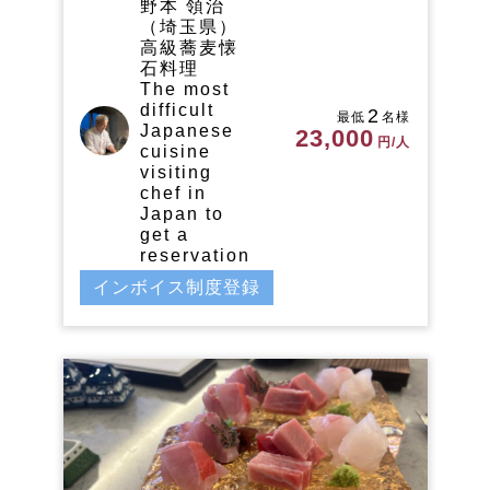
野本 領治
（埼玉県）
高級蕎麦懐
石料理
The most
difficult
2
最低
名様
Japanese
23,000
円/人
cuisine
visiting
chef in
Japan to
get a
reservation
インボイス制度登録