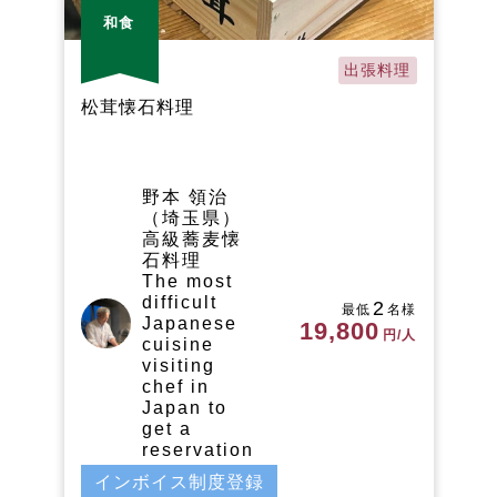
和食
出張料理
松茸懐石料理
野本 領治
（埼玉県）
高級蕎麦懐
石料理
The most
difficult
2
最低
名様
Japanese
19,800
円/人
cuisine
visiting
chef in
Japan to
get a
reservation
インボイス制度登録