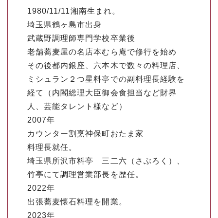
1980/11/11湘南生まれ。
埼玉県鶴ヶ島市出身
武蔵野調理師専門学校卒業後
老舗蕎麦屋の名店本むら庵で修行を始め
その後都内銀座、六本木で数々の料理店、
ミシュラン２つ星料亭での副料理長経験を
経て（内閣総理大臣御会食担当など財界
人、芸能タレント様など）
2007年
カウンター割烹神保町おたま家
料理長就任。
埼玉県所沢市料亭 三二六（さぶろく）、
竹亭にて調理営業部長を歴任。
2022年
出張蕎麦懐石料理を開業。
2023年