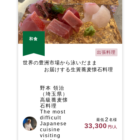
和食
出張料理
世界の豊洲市場から泳いだまま
お届けする生簀蕎麦懐石料理
野本 領治
（埼玉県）
高級蕎麦懐
石料理
The most
difficult
2
最低
名様
Japanese
33,300
円/人
cuisine
visiting