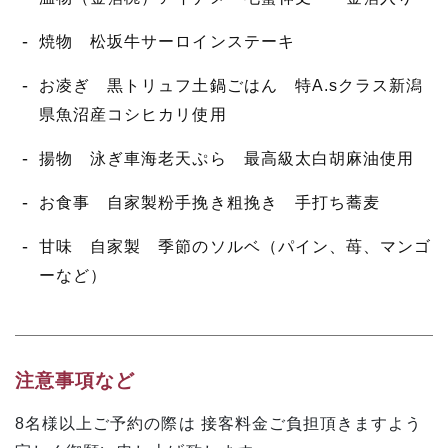
焼物 松坂牛サーロインステーキ
お凌ぎ 黒トリュフ土鍋ごはん 特A.sクラス新潟
県魚沼産コシヒカリ使用
揚物 泳ぎ車海老天ぷら 最高級太白胡麻油使用
お食事 自家製粉手挽き粗挽き 手打ち蕎麦
甘味 自家製 季節のソルベ（パイン、苺、マンゴ
ーなど）
注意事項など
8名様以上ご予約の際は 接客料金ご負担頂きますよう