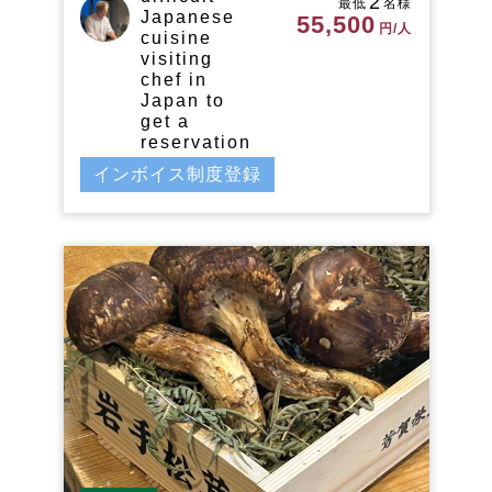
2
最低
名様
Japanese
55,500
円/人
cuisine
visiting
chef in
Japan to
get a
reservation
インボイス制度登録