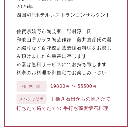
2026年
四国VIPホテルレストランコンサルタント
佐賀県嬉野市陶芸家、野村淳二氏
和歌山県ガラス陶芸作家、藤井嘉彦氏の器
と織りなす百花繚乱蕎麦懐石料理をお楽し
み頂けましたら幸甚に存じます
※器は無料サービスにてお持ち致します
料亭のお料理を御自宅でお楽しみ下さい
19800
〜
55500
価格帯
円
円
手挽き石臼からの挽きたて
スペシャリテ
打ちたて茹でたての 手打ち蕎麦懐石料理