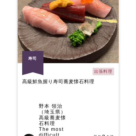
寿司
出張料理
高級鮮魚握り寿司蕎麦懐石料理
野本 領治
（埼玉県）
高級蕎麦懐
石料理
The most
difficult