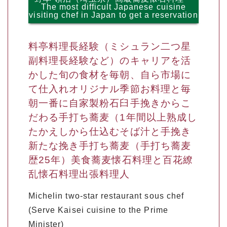
The most difficult Japanese cuisine
visiting chef in Japan to get a reservation
料亭料理長経験（ミシュラン二つ星
副料理長経験など）のキャリアを活
かした旬の食材を毎朝、自ら市場に
て仕入れオリジナル季節お料理と毎
朝一番に自家製粉石臼手挽きからこ
だわる手打ち蕎麦（1年間以上熟成し
たかえしから仕込むそば汁と手挽き
新たな挽き手打ち蕎麦（手打ち蕎麦
歴25年）美食蕎麦懐石料理と百花繚
乱懐石料理出張料理人
Michelin two-star restaurant sous chef
(Serve Kaisei cuisine to the Prime
Minister)