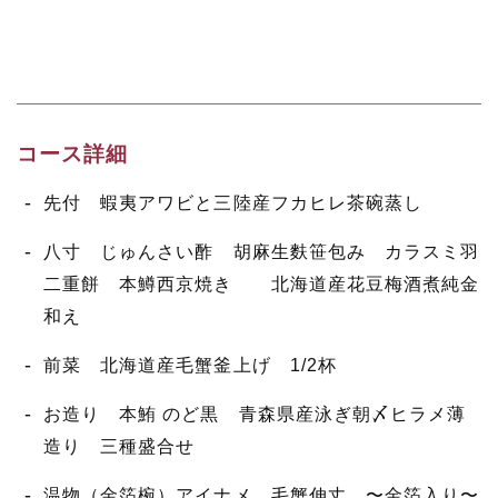
コース詳細
先付 蝦夷アワビと三陸産フカヒレ茶碗蒸し
八寸 じゅんさい酢 胡麻生麩笹包み カラスミ羽
二重餅 本鱒西京焼き 北海道産花豆梅酒煮純金
和え
前菜 北海道産毛蟹釜上げ 1/2杯
お造り 本鮪 のど黒 青森県産泳ぎ朝〆ヒラメ薄
造り 三種盛合せ
温物（金箔椀）アイナメ 毛蟹伸丈 〜金箔入り〜