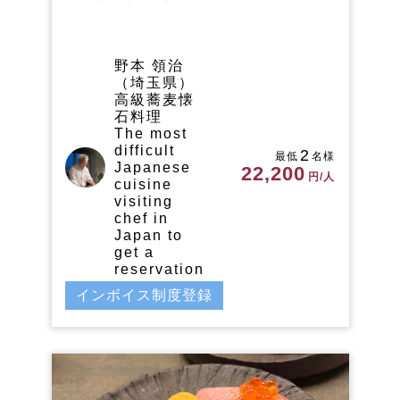
野本 領治
（埼玉県）
高級蕎麦懐
石料理
The most
difficult
2
最低
名様
Japanese
22,200
円/人
cuisine
visiting
chef in
Japan to
get a
reservation
インボイス制度登録