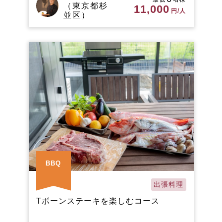
（東京都杉
11,000
円/人
並区）
BBQ
出張料理
Tボーンステーキを楽しむコース