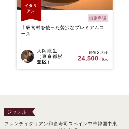
イタリ
アン
出張料理
上級食材を使った贅沢なプレミアムコ
ース
大岡龍生
2
最低
名様
（東京都杉
24,500
円/人
並区）
ジャンル
フレンチ
イタリアン
和食
寿司
スペイン
中華
韓国
中東