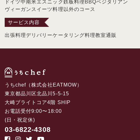
ドイツ
中南米
エスニック
鉄板料理
BBQ
ベジタリアン
ヴィーガン
スイーツ
料理以外のコース
サービス内容
出張料理
デリバリー
ケータリング
料理教室
通販
うちchef（株式会社EATMOW）
東京都品川区北品川5-5-15
大崎ブライトコア4階 SHIP
お電話受付9:00〜18:00
(日・祝定休)
03-6822-4308