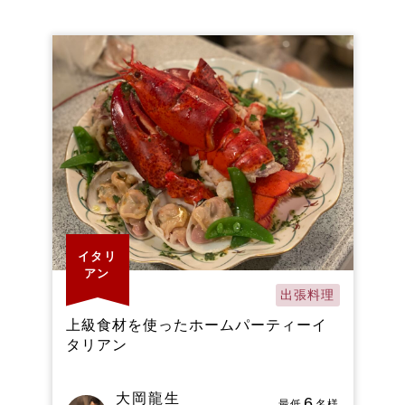
イタリ
アン
出張料理
上級食材を使ったホームパーティーイ
タリアン
大岡龍生
6
最低
名様