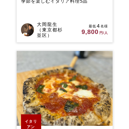
季節を楽しむイタリア料理5品
大岡龍生
4
最低
名様
（東京都杉
9,800
円/人
並区）
イタリ
アン