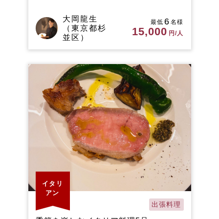
大岡龍生
6
最低
名様
（東京都杉
15,000
円/人
並区）
イタリ
アン
出張料理