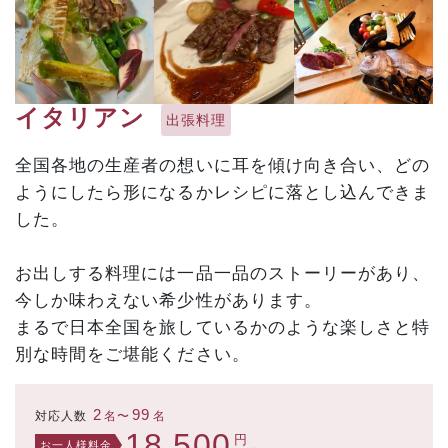
イタリアン
出張料理
全国各地の生産者の想いに耳を傾け向き合い、どの
ようにしたら形になるかレシピに落とし込んできま
した。
お出しする料理には一品一品のストーリーがあり、
今しか味わえない希少性があります。
まるで日本全国を旅しているかのような楽しさと特
別な時間をご堪能ください。
2
99
対応人数
名〜
名
18,500
円
お一人様料金