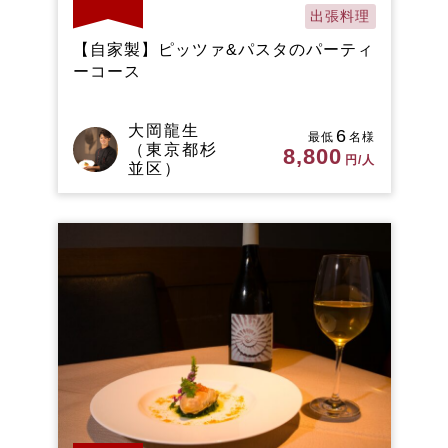
出張料理
【自家製】ピッツァ&パスタのパーティ
ーコース
大岡龍生
6
最低
名様
（東京都杉
8,800
円/人
並区）