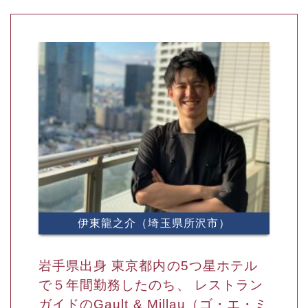
伊東龍之介（埼玉県所沢市）
岩手県出身 東京都内の5つ星ホテル
で５年間勤務したのち、 レストラン
ガイドのGault & Millau（ゴ・エ・ミ