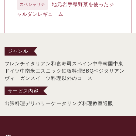
地元岩手県野菜を使ったジ
スペシャリテ
ャルダンレギューム
ジャンル
フレンチ
イタリアン
和食
寿司
スペイン
中華
韓国
中東
ドイツ
中南米
エスニック
鉄板料理
BBQ
ベジタリアン
ヴィーガン
スイーツ
料理以外のコース
サービス内容
出張料理
デリバリー
ケータリング
料理教室
通販