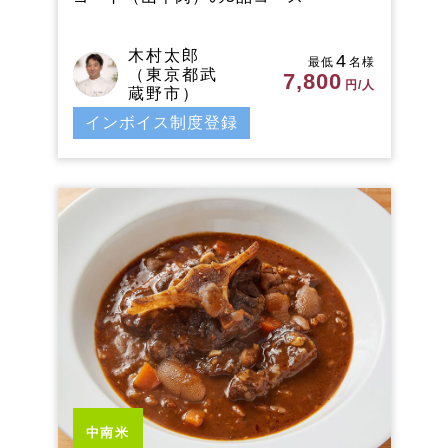
木村太郎
4
最低
名様
（東京都武
7,800
円/人
蔵野市）
インボイス制度登録
中南米