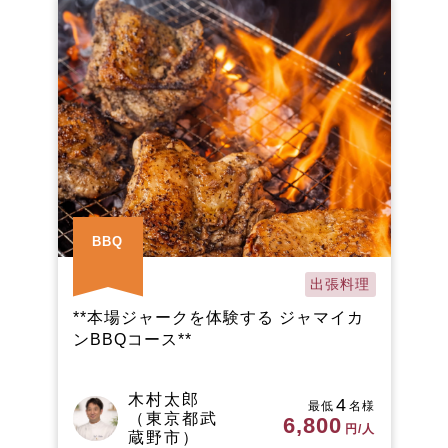
BBQ
出張料理
**本場ジャークを体験する ジャマイカ
ンBBQコース**
木村太郎
4
最低
名様
（東京都武
6,800
円/人
蔵野市）