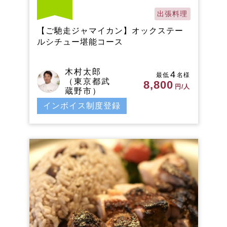
出張料理
【ご馳走ジャマイカン】オックステー
ルシチュー堪能コース
木村太郎
4
最低
名様
（東京都武
8,800
円/人
蔵野市）
インボイス制度登録