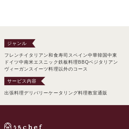
ジャンル
フレンチ
イタリアン
和食
寿司
スペイン
中華
韓国
中東
ドイツ
中南米
エスニック
鉄板料理
BBQ
ベジタリアン
ヴィーガン
スイーツ
料理以外のコース
サービス内容
出張料理
デリバリー
ケータリング
料理教室
通販