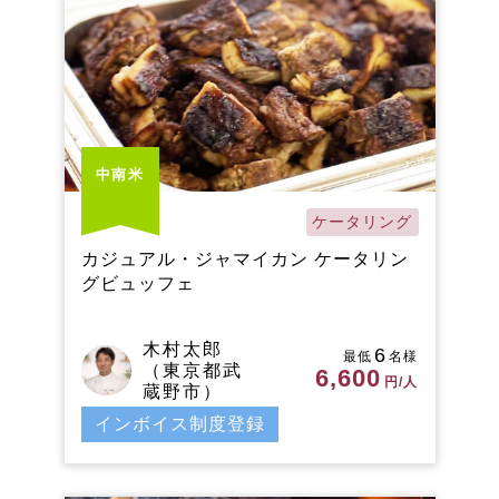
中南米
ケータリング
カジュアル・ジャマイカン ケータリン
グビュッフェ
木村太郎
6
最低
名様
（東京都武
6,600
円/人
蔵野市）
インボイス制度登録