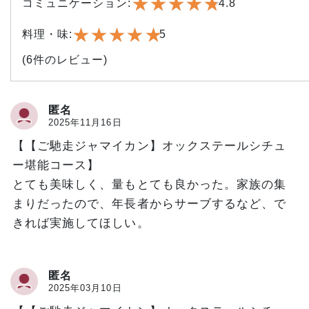
★
★
★
★
★
★
★
★
★
★
コミュニケーション:
4.8
★
★
★
★
★
★
★
★
★
★
料理・味:
5
(
6
件のレビュー)
匿名
2025年11月16日
【【ご馳走ジャマイカン】オックステールシチュ
ー堪能コース】
とても美味しく、量もとても良かった。家族の集
まりだったので、年長者からサーブするなど、で
きれば実施してほしい。
匿名
2025年03月10日