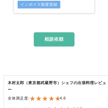
インボイス制度登録
相談依頼
木村太郎（東京都武蔵野市）シェフの出張料理
レビュ
ー
★
★
★
★
★
★
★
★
★
★
全体満足度:
4.8