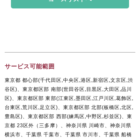
サービス可能範囲
東京都 都心部(千代田区,中央区,港区,新宿区,文京区,渋
谷区)
、
東京都区部 南部(世田谷区,目黒区,大田区,品川
区)
、
東京都区部 東部(江東区,墨田区,江戸川区,葛飾区,
台東区,荒川区,足立区)
、
東京都区部 北部(板橋区,北区,
豊島区)
、
東京都区部 西部(練馬区,中野区,杉並区)
、
東
京都 23区外（三多摩）
、
神奈川県 川崎市
、
神奈川県
横浜市
、
千葉県 千葉市
、
千葉県 市川市
、
千葉県 船橋