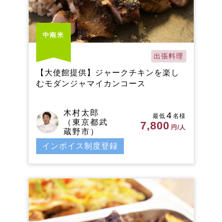
中南米
出張料理
【大使館提供】ジャークチキンを楽し
むモダンジャマイカンコース
木村太郎
4
最低
名様
（東京都武
7,800
円/人
蔵野市）
インボイス制度登録